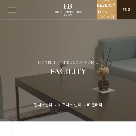
R
E
S
E
R
V
A
ENG
T
I
O
N
예약하기
HOTEL INTERBURGO WONJU
FACILITY
웰니스센터
비즈니스 센터
IB 갤러리