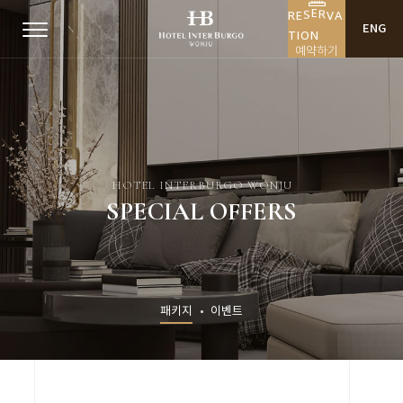
A
V
R
E
S
E
R
ENG
T
I
O
N
예약하기
HOTEL INTERBURGO WONJU
SPECIAL OFFERS
패키지
이벤트