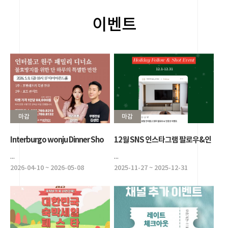
이벤트
마감
마감
Interburgo wonju Dinner Sho
12월 SNS 인스타그램 팔로우&인
w
증샷 이벤트
...
...
2026-04-10 ~ 2026-05-08
2025-11-27 ~ 2025-12-31