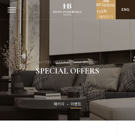
R
E
V
S
R
E
A
ENG
T
I
O
N
예약하기
HOTEL INTERBURGO WONJU
SPECIAL OFFERS
패키지
이벤트